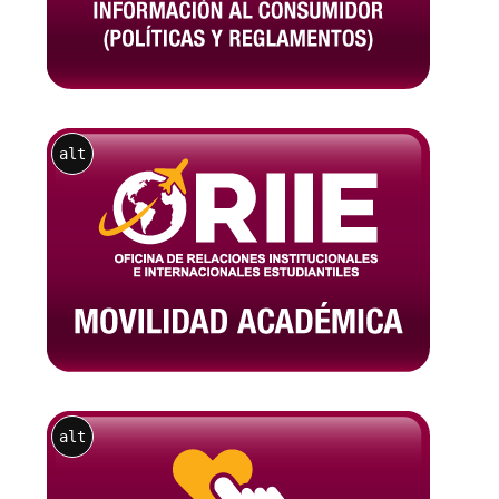
alt
alt