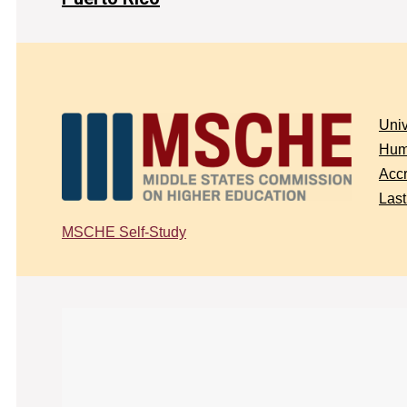
Univ
Hum
Accr
Last
MSCHE Self-Study