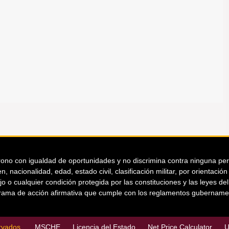
ono con igualdad de oportunidades y no discrimina contra ninguna person
n, nacionalidad, edad, estado civil, clasificación militar, por orientaci
jo o cualquier condición protegida por las constituciones y las leyes d
ama de acción afirmativa que cumple con los reglamentos gubername
rvados.
MSCHE
Licencia del Estado
Net Price Calculator
U