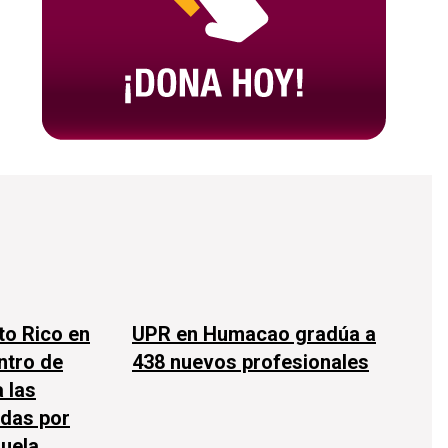
to Rico en
UPR en Humacao gradúa a
ntro de
438 nuevos profesionales
 las
das por
uela