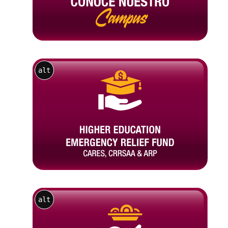
alt
alt