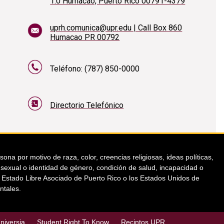
1.0 Humacao, Puerto Rico 00791-4379
uprh.comunica@upr.edu | Call Box 860
Humacao PR 00792
Teléfono: (787) 850-0000
Directorio Telefónico
a por motivo de raza, color, creencias religiosas, ideas políticas,
ón sexual o identidad de género, condición de salud, incapacidad o
el Estado Libre Asociado de Puerto Rico o los Estados Unidos de
ntales.
niversia
Student Right To Know
Recintos UPR