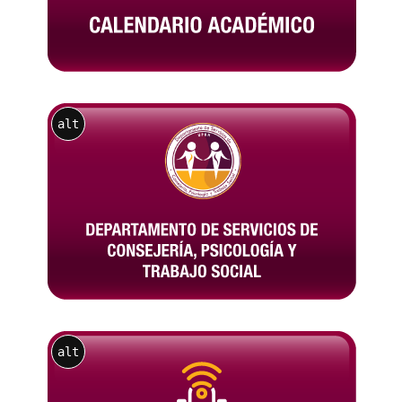
alt
alt