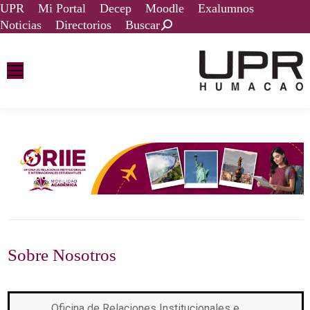
UPR
Mi Portal
Decep
Moodle
Exalumnos
Noticias
Directorios
Buscar
Sobre Nosotros
Oficina de Relaciones Institucionales e