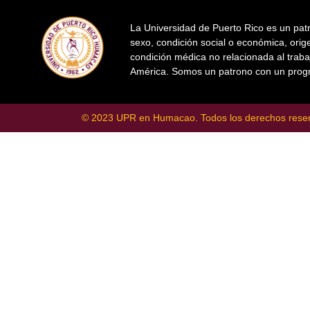
La Universidad de Puerto Rico es un patr
sexo, condición social o económica, orige
condición médica no relacionada al traba
América. Somos un patrono con un progr
© 2023 UPR en Humacao. Todos los derechos rese