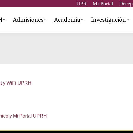
UPR
Mi Portal
Decep
H
Admisiones
Academia
Investigación
net y WiFi UPRH
ónico y Mi Portal UPRH