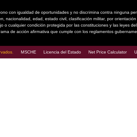
ono con igualdad de oportunidades y no discrimina contra ninguna person
n, nacionalidad, edad, estado civil, clasificación militar, por orientaci
jo o cualquier condición protegida por las constituciones y las leyes d
ama de acción afirmativa que cumple con los reglamentos gubername
rvados.
MSCHE
Licencia del Estado
Net Price Calculator
U