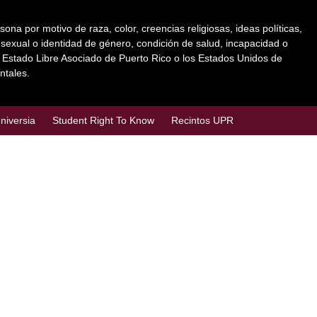
a por motivo de raza, color, creencias religiosas, ideas políticas,
ón sexual o identidad de género, condición de salud, incapacidad o
el Estado Libre Asociado de Puerto Rico o los Estados Unidos de
ntales.
niversia
Student Right To Know
Recintos UPR