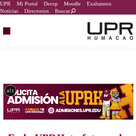
UPR
Mi Portal
Decep
Moodle
Exalumnos
Noticias
Directorios
Buscar
alt