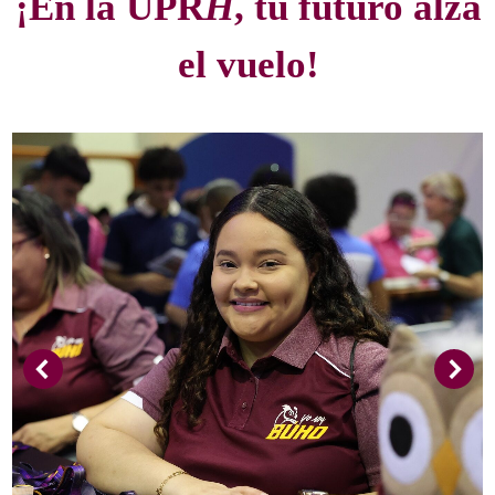
¡En la UPR
H
, tu futuro alza
el vuelo!