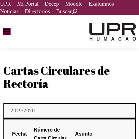
UPR
Mi Portal
Decep
Moodle
Exalumnos
Noticias
Directorios
Buscar
Cartas Circulares de
Rectoría
2019-2020
Número de
Fecha
Asunto
Carta Circular