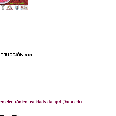
STRUCCIÓN <<<
reo electrónico: calidadvida.uprh@upr.edu