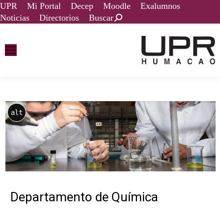
UPR
Mi Portal
Decep
Moodle
Exalumnos
Noticias
Directorios
Buscar
alt
Departamento de Química