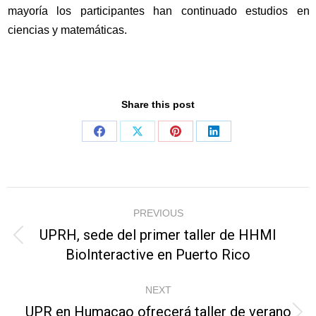
mayoría los participantes han continuado estudios en
ciencias y matemáticas.
Share this post
Share
Share
Share
Share
on
on
on
on
Facebook
X
Pinterest
LinkedIn
Post
PREVIOUS
navigation
UPRH, sede del primer taller de HHMI
Previous
BioInteractive en Puerto Rico
post:
NEXT
UPR en Humacao ofrecerá taller de verano