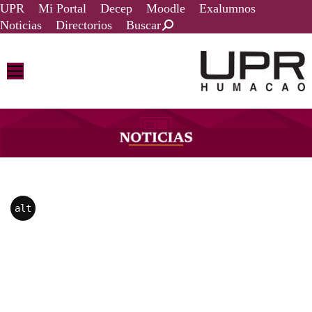
UPR
Mi Portal
Decep
Moodle
Exalumnos
Noticias
Directorios
Buscar
alt