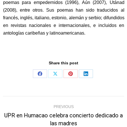
poemas para empedernidos (1996), Aún (2007), Utánad
(2008), entre otros. Sus poemas han sido traducidos al
francés, inglés, italiano, estonio, alemán y serbio; difundidos
en revistas nacionales e internacionales, e incluidos en
antologías caribeñas y latinoamericanas.
Share this post
Share
Share
Share
Share
on
on
on
on
Facebook
X
Pinterest
LinkedIn
Post
PREVIOUS
navigation
UPR en Humacao celebra concierto dedicado a
Previous
las madres
post: