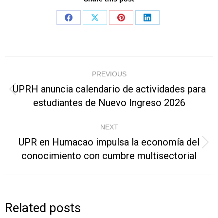
Share
Share
Share
Share
on
on
on
on
Facebook
X
Pinterest
LinkedIn
Post
PREVIOUS
navigation
UPRH anuncia calendario de actividades para
Previous
estudiantes de Nuevo Ingreso 2026
post:
NEXT
UPR en Humacao impulsa la economía del
Next
conocimiento con cumbre multisectorial
post:
Related posts