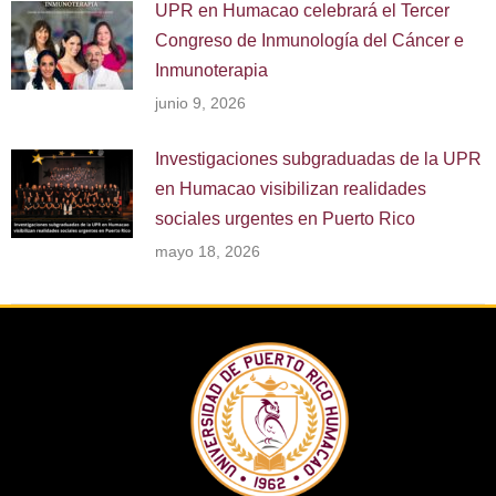
UPR en Humacao celebrará el Tercer
Congreso de Inmunología del Cáncer e
Inmunoterapia
junio 9, 2026
Investigaciones subgraduadas de la UPR
en Humacao visibilizan realidades
sociales urgentes en Puerto Rico
mayo 18, 2026