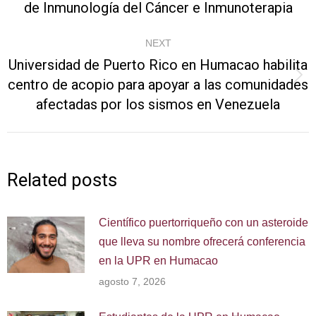
de Inmunología del Cáncer e Inmunoterapia
post:
NEXT
Universidad de Puerto Rico en Humacao habilita
centro de acopio para apoyar a las comunidades
Next
afectadas por los sismos en Venezuela
post:
Related posts
Científico puertorriqueño con un asteroide
que lleva su nombre ofrecerá conferencia
en la UPR en Humacao
agosto 7, 2026