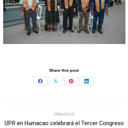
Share this post
Share
Share
Share
Share
on
on
on
on
Facebook
X
Pinterest
LinkedIn
Post
PREVIOUS
navigation
UPR en Humacao celebrará el Tercer Congreso
Previous