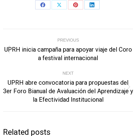
Share
Share
Share
Share
on
on
on
on
Facebook
X
Pinterest
LinkedIn
Post
PREVIOUS
navigation
UPRH inicia campaña para apoyar viaje del Coro
Previous
a festival internacional
post:
NEXT
UPRH abre convocatoria para propuestas del
3er Foro Bianual de Avaluación del Aprendizaje y
Next
la Efectividad Institucional
post:
Related posts