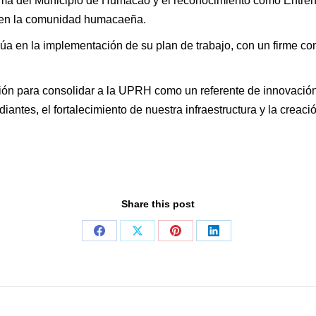
Fama del Municipio de Humacao y el reconocimiento como Entrenad
 y en la comunidad humacaeña.
úa en la implementación de su plan de trabajo, con un firme co
n para consolidar a la UPRH como un referente de innovación,
diantes, el fortalecimiento de nuestra infraestructura y la creac
Share this post
Share
Share
Share
Share
on
on
on
on
Facebook
X
Pinterest
LinkedIn