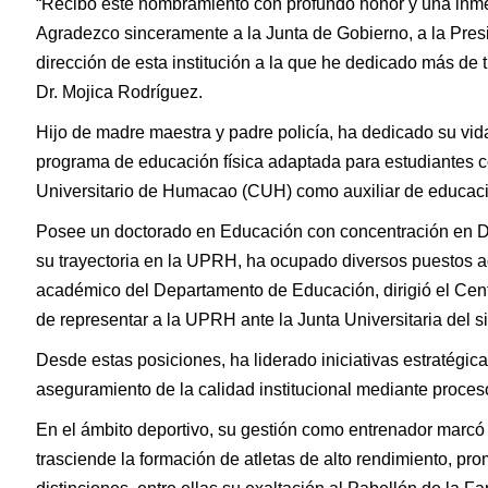
“Recibo este nombramiento con profundo honor y una inmens
Agradezco sinceramente a la Junta de Gobierno, a la Presi
dirección de esta institución a la que he dedicado más de
Dr. Mojica Rodríguez.
Hijo de madre maestra y padre policía, ha dedicado su vida 
programa de educación física adaptada para estudiantes c
Universitario de Humacao (CUH) como auxiliar de educación
Posee un doctorado en Educación con concentración en Doc
su trayectoria en la UPRH, ha ocupado diversos puestos ad
académico del Departamento de Educación, dirigió el Cent
de representar a la UPRH ante la Junta Universitaria del 
Desde estas posiciones, ha liderado iniciativas estratégica
aseguramiento de la calidad institucional mediante procesos
En el ámbito deportivo, su gestión como entrenador marcó 
trasciende la formación de atletas de alto rendimiento, pro