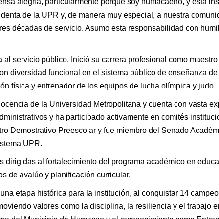
a alegría, particularmente porque soy humacaeño, y esta instit
denta de la UPR y, de manera muy especial, a nuestra comunida
 tres décadas de servicio. Asumo esta responsabilidad con humil
al servicio público. Inició su carrera profesional como maestro
on diversidad funcional en el sistema público de enseñanza d
 física y entrenador de los equipos de lucha olímpica y judo.
encia de la Universidad Metropolitana y cuenta con vasta expe
ministrativos y ha participado activamente en comités institu
ro Demostrativo Preescolar y fue miembro del Senado Académico
sistema UPR.
s dirigidas al fortalecimiento del programa académico en educació
 de avalúo y planificación curricular.
una etapa histórica para la institución, al conquistar 14 camp
moviendo valores como la disciplina, la resiliencia y el trabajo