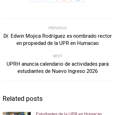
Share
Share
Share
Share
on
on
on
on
Facebook
X
Pinterest
LinkedIn
Post
PREVIOUS
navigation
Dr. Edwin Mojica Rodríguez es nombrado rector
Previous
en propiedad de la UPR en Humacao
post:
NEXT
UPRH anuncia calendario de actividades para
Next
estudiantes de Nuevo Ingreso 2026
post:
Related posts
Estudiantes de la UPR en Humacao