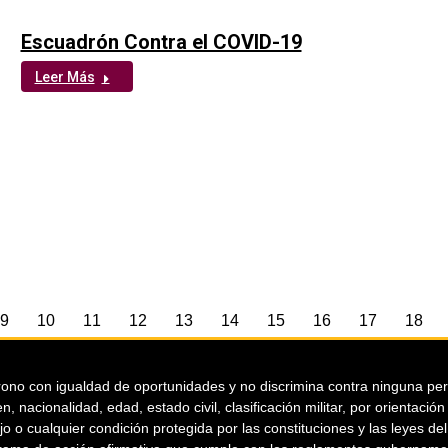
Escuadrón Contra el COVID-19
Leer Más
9
10
11
12
13
14
15
16
17
18
ono con igualdad de oportunidades y no discrimina contra ninguna person
n, nacionalidad, edad, estado civil, clasificación militar, por orientaci
jo o cualquier condición protegida por las constituciones y las leyes d