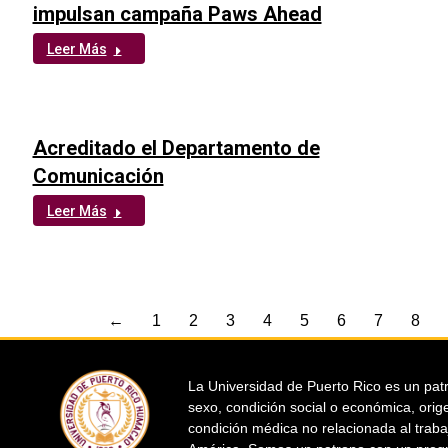
impulsan campaña Paws Ahead
Leer Más
Acreditado el Departamento de
Comunicación
Leer Más
←
1
2
3
4
5
6
7
8
La Universidad de Puerto Rico es un patr
sexo, condición social o económica, orige
condición médica no relacionada al traba