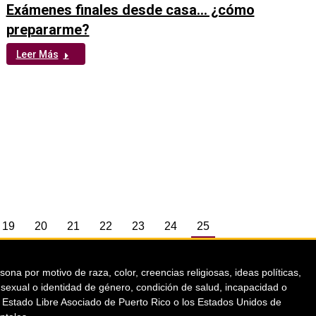
Exámenes finales desde casa… ¿cómo
prepararme?
Leer Más
19
20
21
22
23
24
25
a por motivo de raza, color, creencias religiosas, ideas políticas,
ón sexual o identidad de género, condición de salud, incapacidad o
el Estado Libre Asociado de Puerto Rico o los Estados Unidos de