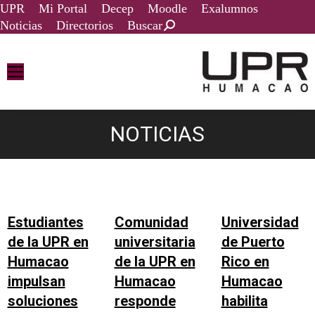
UPR
Mi Portal
Decep
Moodle
Exalumnos
Noticias
Directorios
Buscar
NOTICIAS
You are here:
Estudiantes
Comunidad
Universidad
de la UPR en
universitaria
de Puerto
Humacao
de la UPR en
Rico en
impulsan
Humacao
Humacao
soluciones
responde
habilita