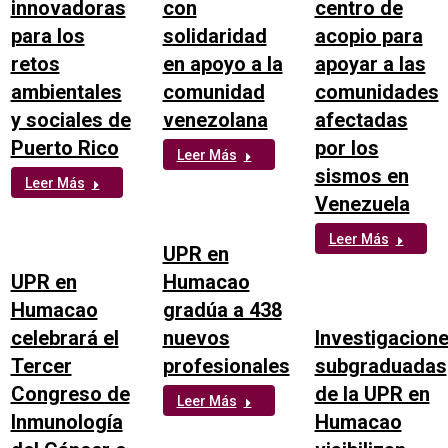
innovadoras
con
centro de
para los
solidaridad
acopio para
retos
en apoyo a la
apoyar a las
ambientales
comunidad
comunidades
y sociales de
venezolana
afectadas
Puerto Rico
por los
Leer Más
sismos en
Leer Más
Venezuela
Leer Más
UPR en
UPR en
Humacao
Humacao
gradúa a 438
celebrará el
nuevos
Investigacion
Tercer
profesionales
subgraduadas
Congreso de
de la UPR en
Leer Más
Inmunología
Humacao