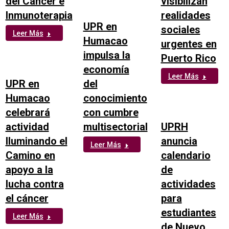
del Cáncer e
visibilizan
Inmunoterapia
realidades
UPR en
sociales
Leer Más
Humacao
urgentes en
impulsa la
Puerto Rico
economía
Leer Más
UPR en
del
Humacao
conocimiento
celebrará
con cumbre
actividad
multisectorial
UPRH
Iluminando el
anuncia
Leer Más
Camino en
calendario
apoyo a la
de
lucha contra
actividades
el cáncer
para
estudiantes
Leer Más
de Nuevo