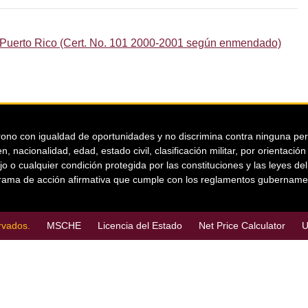
Puerto Rico (Cert. No. 101 2000-2001 según enmendado)
ono con igualdad de oportunidades y no discrimina contra ninguna person
n, nacionalidad, edad, estado civil, clasificación militar, por orientaci
jo o cualquier condición protegida por las constituciones y las leyes d
ama de acción afirmativa que cumple con los reglamentos gubername
rvados.
MSCHE
Licencia del Estado
Net Price Calculator
U