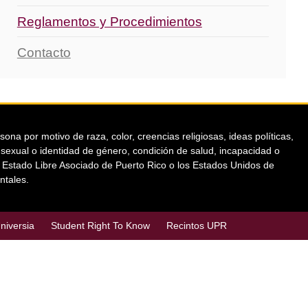
Reglamentos y Procedimientos
Contacto
a por motivo de raza, color, creencias religiosas, ideas políticas,
ón sexual o identidad de género, condición de salud, incapacidad o
el Estado Libre Asociado de Puerto Rico o los Estados Unidos de
ntales.
niversia
Student Right To Know
Recintos UPR