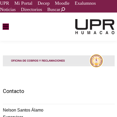
UPR
Mi Portal
Decep
Moodle
Exalumnos
Noticias
Directorios
Buscar
Contacto
Nelson Santos Álamo