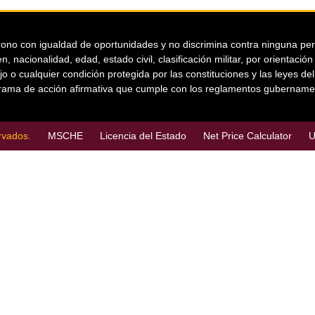
ono con igualdad de oportunidades y no discrimina contra ninguna person
n, nacionalidad, edad, estado civil, clasificación militar, por orientaci
jo o cualquier condición protegida por las constituciones y las leyes d
ama de acción afirmativa que cumple con los reglamentos gubername
rvados.
MSCHE
Licencia del Estado
Net Price Calculator
U