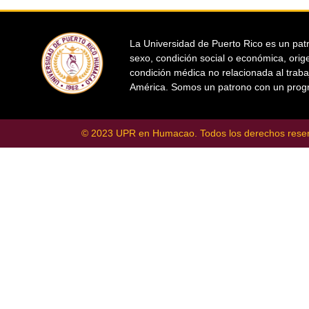
La Universidad de Puerto Rico es un patr
sexo, condición social o económica, orige
condición médica no relacionada al traba
América. Somos un patrono con un progr
© 2023 UPR en Humacao. Todos los derechos rese