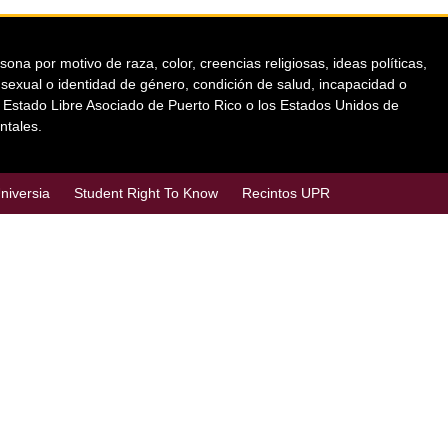
a por motivo de raza, color, creencias religiosas, ideas políticas,
ón sexual o identidad de género, condición de salud, incapacidad o
el Estado Libre Asociado de Puerto Rico o los Estados Unidos de
ntales.
niversia
Student Right To Know
Recintos UPR